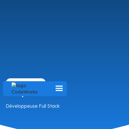
CodeWorker
Romy ALULA
Développeuse Full Stack