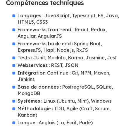
Compétences techniques
Langages
: JavaScript, Typescript, ES, Java,
HTML5, CSS3
Frameworks front-end
: React, Redux,
Angular, AngularJS
Frameworks back-end
: Spring Boot,
ExpressJS, Hapi, Node.js, RxJS
Tests
: JUnit, Mockito, Karma, Jasmine, Jest
Webservices
: REST, JSON
Intégration Continue
: Git, NPM, Maven,
Jenkins
Base de données
: PostregreSQL, SQLite,
MongoDB
Systèmes
: Linux (Ubuntu, Mint), Windows
Méthodologie
: TDD, Agile (Craft, Scrum,
Kanban)
Langue
: Anglais (Lu, Écrit, Parlé)