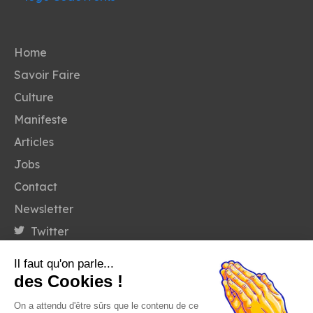
Home
Savoir Faire
Culture
Manifeste
Articles
Jobs
Contact
Newsletter
Twitter
Linkedin
Il faut qu'on parle...
des Cookies !
Ce site a été rédigé entièrement au masculin par souci
On a attendu d'être sûrs que le contenu de ce