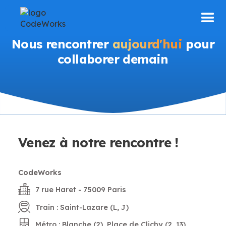
Nous
rencontrer
aujourd'hui
pour
collaborer demain
Venez à notre rencontre !
CodeWorks
7 rue Haret - 75009 Paris
Train : Saint-Lazare (L, J)
Métro : Blanche (2), Place de Clichy (2, 13)