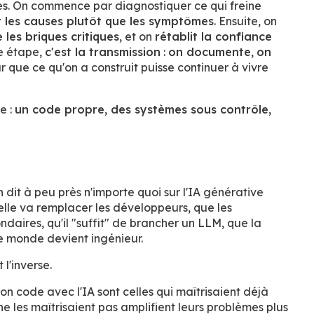
apes. On commence par diagnostiquer ce qui freine
 les causes plutôt que les symptômes
. Ensuite, on
se les briques critiques
, et on
rétablit la confiance
re étape,
c'est la transmission
:
on documente
,
on
ur que ce qu'on a construit puisse continuer à vivre
e :
un code propre, des systèmes sous contrôle,
 dit à peu près n'importe quoi sur l'IA générative
lle va remplacer les développeurs, que les
aires, qu'il "suffit" de brancher un LLM, que la
le monde devient ingénieur.
 l'inverse.
n code avec l'IA sont celles qui maîtrisaient déjà
e les maîtrisaient pas amplifient leurs problèmes plus