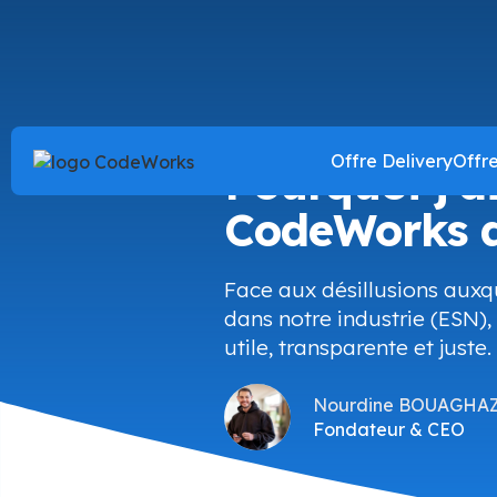
Offre Delivery
Offr
Pourquoi j'a
CodeWorks d
Face aux désillusions auxq
dans notre industrie (ESN
utile, transparente et juste.
Nourdine BOUAGHA
Fondateur & CEO