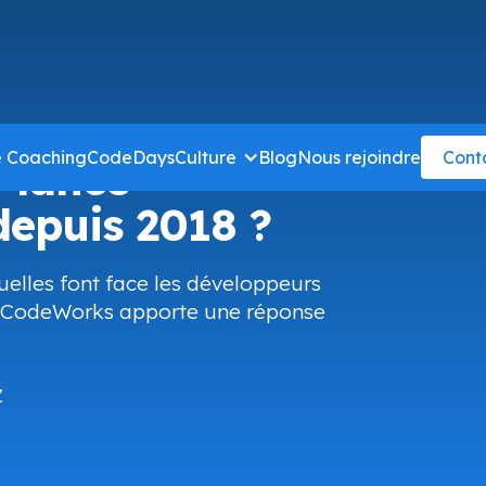
e Coaching
CodeDays
Culture
Blog
Nous rejoindre
Cont
i lancé
epuis 2018 ?
uelles font face les développeurs
), CodeWorks apporte une réponse
Z