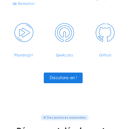
de formation
Pluralsight
QwikLabs
Github
Discutons-en !
# Des postures assumées