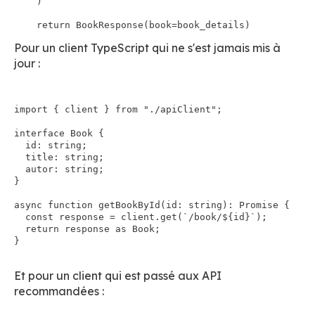
    )

Pour un client TypeScript qui ne s'est jamais mis à
jour :
import { client } from "./apiClient";

interface Book {

  id: string;

  title: string;

  autor: string;

}

async function getBookById(id: string): Promise
 {

  const response = client.get(`/book/${id}`);

  return response as Book;

}

Et pour un client qui est passé aux API
recommandées :