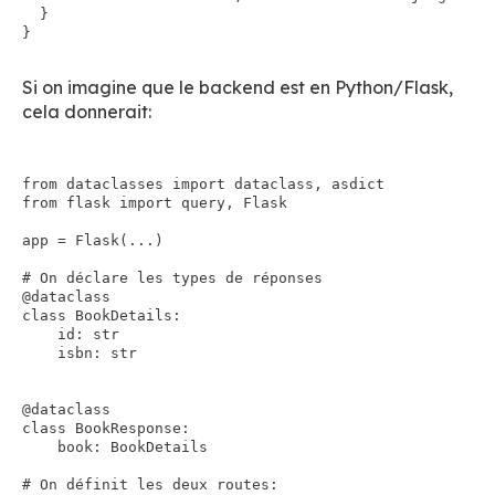
  }

Si on imagine que le backend est en Python/Flask,
cela donnerait:
from dataclasses import dataclass, asdict

from flask import query, Flask

app = Flask(...)

# On déclare les types de réponses

@dataclass

class BookDetails:

    id: str

    isbn: str

@dataclass

class BookResponse:

    book: BookDetails

# On définit les deux routes:
