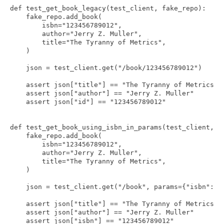
def test_get_book_legacy(test_client, fake_repo):

    fake_repo.add_book(

        isbn="123456789012",

        author="Jerry Z. Muller",

        title="The Tyranny of Metrics",

    )

    json = test_client.get("/book/123456789012")

    assert json["title"] == "The Tyranny of Metrics"

    assert json["author"] == "Jerry Z. Muller"

    assert json["id"] == "123456789012"

def test_get_book_using_isbn_in_params(test_client, fa
    fake_repo.add_book(

        isbn="123456789012",

        author="Jerry Z. Muller",

        title="The Tyranny of Metrics",

    )

    json = test_client.get("/book", params={"isbn": "1
    assert json["title"] == "The Tyranny of Metrics"

    assert json["author"] == "Jerry Z. Muller"

    assert json["isbn"] == "123456789012"
