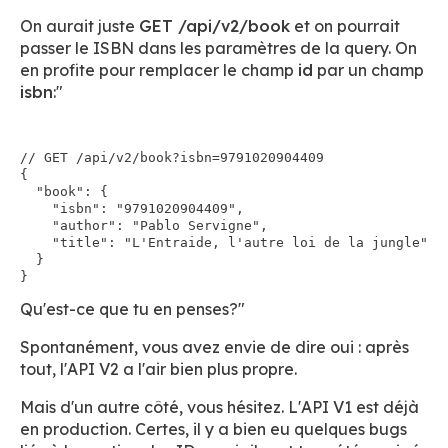
On aurait juste
GET /api/v2/book
et on pourrait
passer le ISBN dans les paramètres de la query. On
en profite pour remplacer le champ
id
par un champ
isbn
:"
// GET /api/v2/book?isbn=9791020904409

{

  "book": {

    "isbn": "9791020904409",

    "author": "Pablo Servigne",

    "title": "L'Entraide, l'autre loi de la jungle"

  }

Qu'est-ce que tu en penses?"
Spontanément, vous avez envie de dire oui : après
tout, l'API V2 a l'air bien plus propre.
Mais d'un autre côté, vous hésitez. L'API V1 est déjà
en production. Certes, il y a bien eu quelques bugs