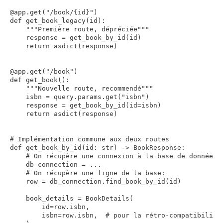
@app.get("/book/{id}")

def get_book_legacy(id):

    """Première route, dépréciée"""

    response = get_book_by_id(id)

    return asdict(response)

@app.get("/book")

def get_book():

    """Nouvelle route, recommendé"""

    isbn = query.params.get("isbn")

    response = get_book_by_id(id=isbn)

    return asdict(response)

# Implémentation commune aux deux routes

def get_book_by_id(id: str) -> BookResponse:

    # On récupère une connexion à la base de données :
    db_connection = ...

    # On récupère une ligne de la base:

    row = db_connection.find_book_by_id(id)

    book_details = BookDetails(

        id=row.isbn,

        isbn=row.isbn,  # pour la rétro-compatibilité
