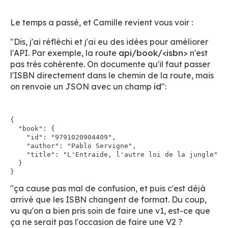
Le temps a passé, et Camille revient vous voir :
"Dis, j'ai réfléchi et j'ai eu des idées pour améliorer
l'API. Par exemple, la route
api/book/<isbn>
n'est
pas très cohérente. On documente qu'il faut passer
l'ISBN directement dans le chemin de la route, mais
on renvoie un JSON avec un champ
id
":
{

  "book": {

    "id": "9791020904409",

    "author": "Pablo Servigne",

    "title": "L'Entraide, l'autre loi de la jungle"

  }

"ça cause pas mal de confusion, et puis c'est déjà
arrivé que les ISBN changent de format. Du coup,
vu qu'on a bien pris soin de faire une v1, est-ce que
ça ne serait pas l'occasion de faire une V2 ?