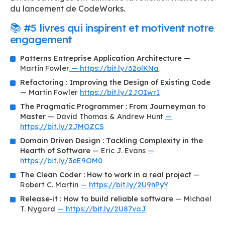
du lancement de CodeWorks.
📚 #5 livres qui inspirent et motivent notre
engagement
Patterns Entreprise Application Architecture
—
Martin Fowler
— https://bit.ly/32olKNa
Refactoring : Improving the Design of Existing Code
— Martin Fowler
https://bit.ly/2JOIwr1
The Pragmatic Programmer : From Journeyman to
Master
— David Thomas & Andrew Hunt
—
https://bit.ly/2JMOZCS
Domain Driven Design : Tackling Complexity in the
Hearth of Software
— Eric J. Evans
—
https://bit.ly/3eE9OM0
The Clean Coder : How to work in a real project
—
Robert C. Martin
— https://bit.ly/2U9hPyY
Release-it : How to build reliable software
— Michael
T. Nygard
— https://bit.ly/2U87vaJ