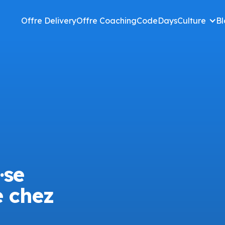
Offre Delivery
Offre Coaching
CodeDays
Culture
Bl
·se
 chez