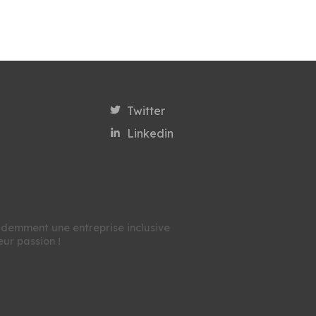
Twitter
Linkedin
videmment une entreprise inclusive
eur passion !
 la conformité avec les réglementations. Personnali