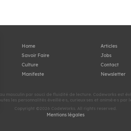
Home
Articles
Savoir Faire
Jobs
Culture
Contact
Manifeste
Newsletter
au masculin par souci de fluidité de lecture. Codeworks est é
utes les personnalités éveillé·e·s, curieux·ses et animé·e·s par l
Copyright ©2026 CodeWorks. All rights reserved.
nalisez vos Options
Mentions légales
r vos paramètres de confidentialité, en garantissant