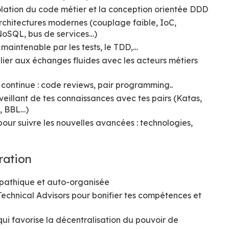
olation du code métier et la conception orientée DDD
architectures modernes (couplage faible, IoC,
 NoSQL, bus de services…)
 maintenable par les tests, le TDD,…
ulier aux échanges fluides avec les acteurs métiers
on continue : code reviews, pair programming..
veillant de tes connaissances avec tes pairs (Katas,
, BBL…)
 pour suivre les nouvelles avancées : technologies,
ration
athique et auto-organisée
hnical Advisors pour bonifier tes compétences et
qui favorise la décentralisation du pouvoir de