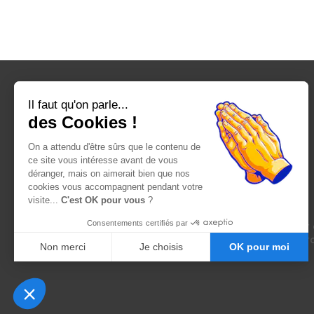
Il faut qu'on parle...
des Cookies !
On a attendu d'être sûrs que le contenu de
ce site vous intéresse avant de vous
déranger, mais on aimerait bien que nos
cookies vous accompagnent pendant votre
visite...
C'est OK pour vous
?
Consentements certifiés par
Ce site a été rédigé entièrement 
ouverte à to
Non merci
Je choisis
OK pour moi
Axeptio consent
Plateforme de Gestion du Consentement : Person
Notre plateforme vous permet d'adapter et de gére