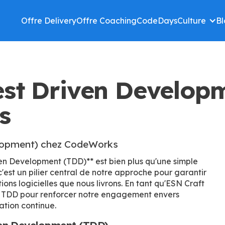
Offre Delivery
Offre Coaching
CodeDays
Culture
Bl
est Driven Develop
s
lopment) chez CodeWorks
en Development (TDD)** est bien plus qu'une simple
est un pilier central de notre approche pour garantir
utions logicielles que nous livrons. En tant qu'ESN Craft
e TDD pour renforcer notre engagement envers
vation continue.