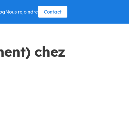
og
Nous rejoindre
Contact
ment) chez