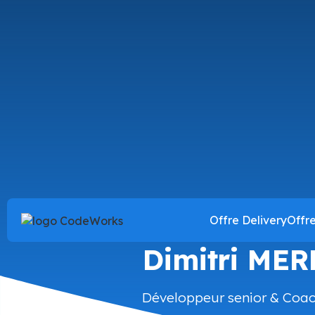
Offre Delivery
Offr
CodeWorker
Dimitri ME
Développeur senior & Coac