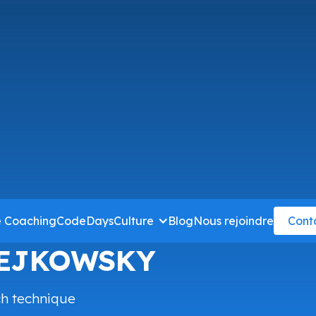
e Coaching
CodeDays
Culture
Blog
Nous rejoindre
Cont
REJKOWSKY
h technique