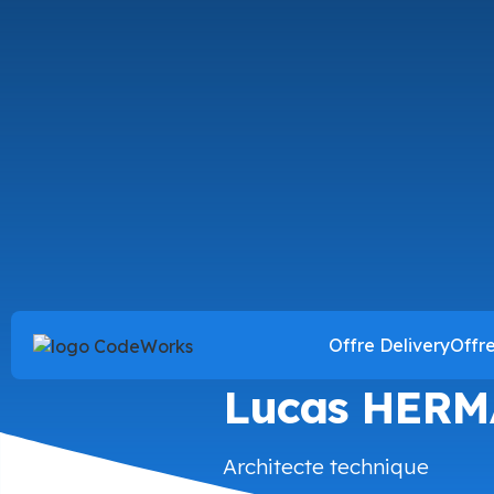
Offre Delivery
Offr
CodeWorker
Lucas HER
Architecte technique