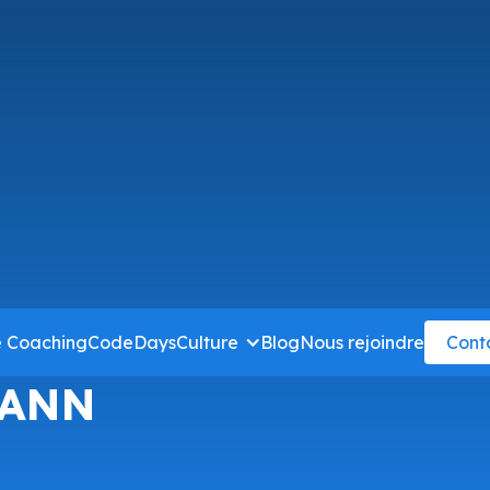
e Coaching
CodeDays
Culture
Blog
Nous rejoindre
Cont
MANN