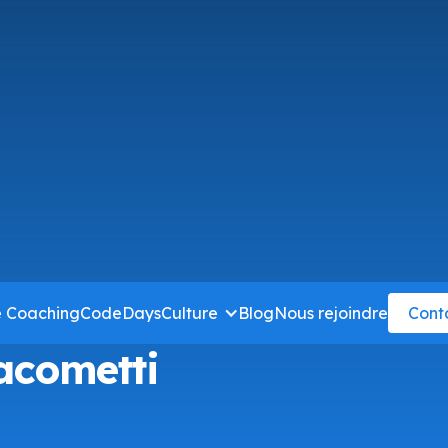
e Coaching
CodeDays
Culture
Blog
Nous rejoindre
Cont
acometti