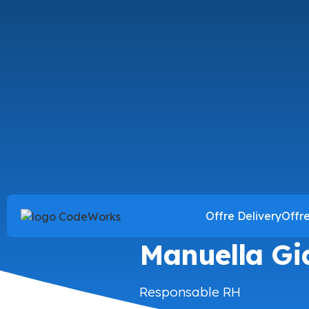
Offre Delivery
Offr
CodeWorker
Manuella Gi
Responsable RH