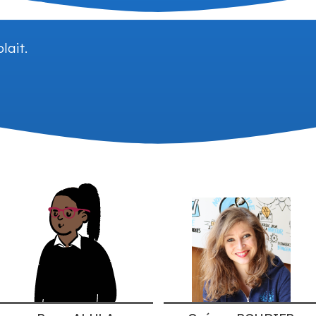
ers
lait.