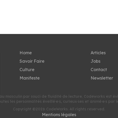
Home
Articles
Savoir Faire
Jobs
Culture
Contact
Manifeste
Newsletter
au masculin par souci de fluidité de lecture. Codeworks est é
utes les personnalités éveillé·e·s, curieux·ses et animé·e·s par l
Copyright ©2026 CodeWorks. All rights reserved.
nalisez vos Options
Mentions légales