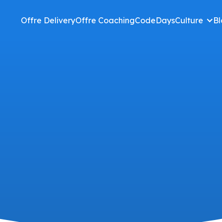
Offre Delivery
Offre Coaching
CodeDays
Culture
Bl