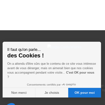
Il faut qu'on parle...
des Cookies !
On a attendu d'être sûrs que le contenu de ce site vous intéresse
avant de vous déranger, mais on aimerait bien que nos cookies
vous accompagnent pendant votre visite...
C'est OK pour vous
?
Consentements certifiés par
Ce site a été rédigé entièrement 
ouverte à to
Non merci
Je choisis
OK pour moi
Axeptio consent
Plateforme de Gestion du Consentement : Person