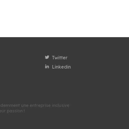
Twitter
Linkedin
videmment une entreprise inclusive
eur passion !