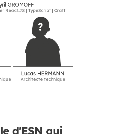
yril GROMOFF
r React.JS | TypeScript | Craft
Lucas HERMANN
nique
Architecte technique
e d'ESN qui